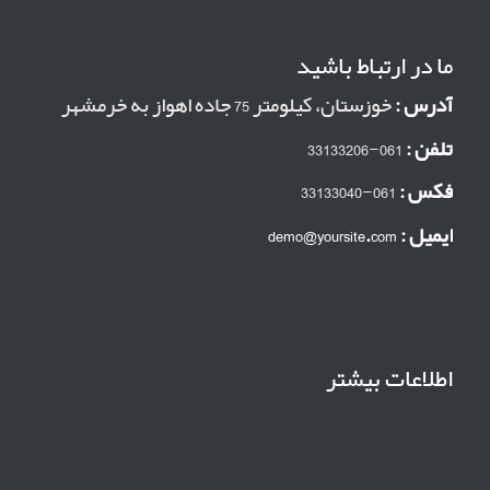
ما در ارتباط باشید
آدرس :
خوزستان، کیلومتر 75 جاده اهواز به خرمشهر
تلفن :
061-33133206
فکس :
061-33133040
ایمیل :
demo@yoursite.com
اطلاعات بیشتر