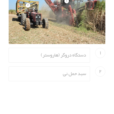
۱
۲
۱
دستگاه دروگر (هاروستر)
۲
سبد حمل نی