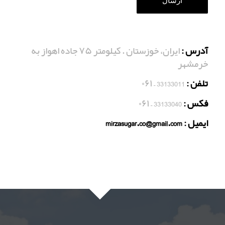
آدرس :
ایران، خوزستان . کیلومتر ۷۵ جاده اهواز به
خرمشهر
تلفن :
33133011 – ۰۶۱
فکس :
33133040 – ۰۶۱
ایمیل : mirzasugar.co@gmail.com