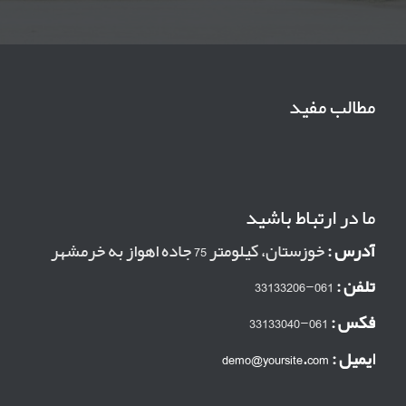
مطالب مفید
ما در ارتباط باشید
آدرس :
خوزستان، کیلومتر 75 جاده اهواز به خرمشهر
تلفن :
061-33133206
فکس :
061-33133040
ایمیل :
demo@yoursite.com