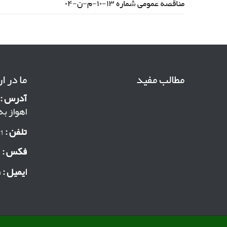
مناقصه عمومی شماره ۱۳-۱۰-م-ن-۰۴
مطالب مفید
ما در ا
آدرس :
اهواز ب
تلفن :
061-33133206
فکس :
061-33133040
ایمیل :
m