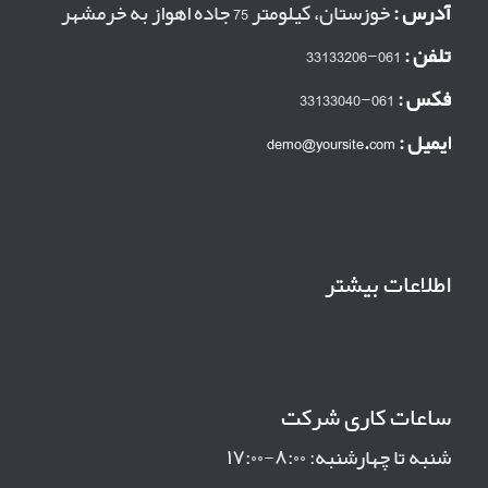
آدرس :
خوزستان، کیلومتر 75 جاده اهواز به خرمشهر
تلفن :
061-33133206
فکس :
061-33133040
ایمیل :
demo@yoursite.com
اطلاعات بیشتر
ساعات کاری شرکت
شنبه تا چهارشنبه: ۸:۰۰-۱۷:۰۰