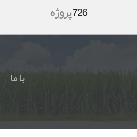
726
پروژه
با ما