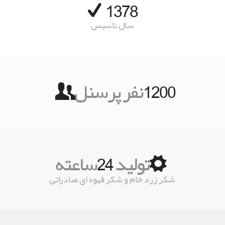
1378
سال تاسیس
1200
نفر پرسنل
24
تولید
ساعته
شکر زرد خام و شکر قهوه ای صادراتی