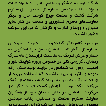
شرکت توسعه نیشکر و صنایع جانبی به همراه هیات
همراه ، جناب مهندس عصاره نژاد مدیر عامل محترم
شرکت کشت و صنعت میرزا کوچک خان و دیگر
معاونت‌های محترم کشاورزی و صنعت در کنار سایر
مدیران و روسای ادارات و کارکنان گرامی این شرکت
حضور داشتند.
مراسم با کلام دلگرم‌کننده و خیر مقدم جناب مهندس
عصاره نژاد آغاز شد . ایشان ضمن خوشامدگویی به
حضار و عرض تبریک به مناسبت فرارسیدن ماه مبارک
رمضان ، گزارشی کلی در خصوص پروژه کولینگ تاور و
اهمیت ارزش آب کندانس در فرآیند تولید شکر، ارائه
نموده و تاکید و تایید داشتند که استفاده بهینه از
چرخه این آب نه تنها به بهبود کیفیت محصول کمک
می‌کند بلکه موجب افزایش کمیت تولید شکر نیز
می‌گردد . ایشان در پایان سخنان خود از همکاران
معاونت محترم صنعت و همچنین جناب مهندس
موسوی، مدیرعامل پیشین شرکت که این تمهیدات در