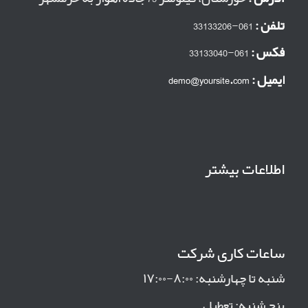
تلفن :
061-33133206
فکس :
061-33133040
ایمیل :
demo@yoursite.com
اطلاعات بیشتر
ساعات کاری شرکت
شنبه تا چهارشنبه: ۸:۰۰-۱۷:۰۰
پنج شنبه: تعطیل