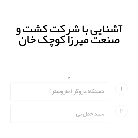
آشنایی با شرکت کشت و
صنعت میرزا کوچک خان
۲
۱
۱
دستگاه دروگر (هاروستر)
۲
سبد حمل نی