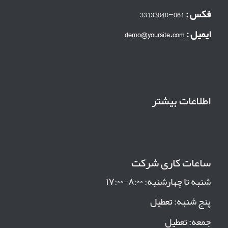
فکس :
061-33133040
ایمیل :
demo@yoursite.com
اطلاعات بیشتر
ساعات کاری شرکت
شنبه تا چهارشنبه: ۸:۰۰-۱۷:۰۰
پنج شنبه: تعطیل
جمعه: تعطیل